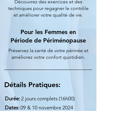
Découvrez des exercices et des
techniques pour regagner le contrôle
et améliorer votre qualité de vie.
Pour les Femmes en
Période de Périménopause
Préservez la santé de votre périnée et
améliorez votre confort quotidien.
Détails Pratiques:
Durée:
2 jours complets (16h00)
Dates:
09 & 10 novembre 2024
Lieu:
Basic Fit Foetz, 11 rue du Brill L-
3898
Tarif:
890 EUR