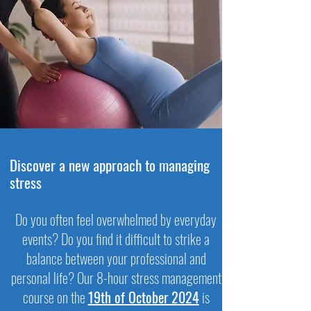
Discover a new approach to managing
stress
Do you often feel overwhelmed by everyday
events? Do you find it difficult to strike a
balance between your professional and
personal life? Our 8-hour stress management
course on the
19th of October 2024
is