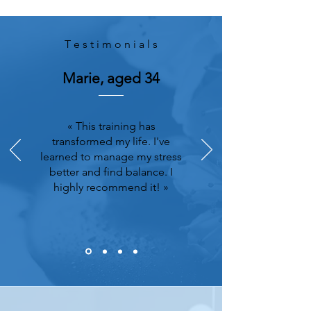
T e s t i m o n i a l s
Marie, aged 34
« This training has
transformed my life. I've
learned to manage my stress
better and find balance. I
highly recommend it! »